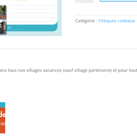
Bon
cadeau
Catégorie :
Chèques cadeaux
ns tous nos villages vacances (sauf village partenaire) et pour to