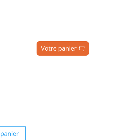
Votre panier
!
 panier